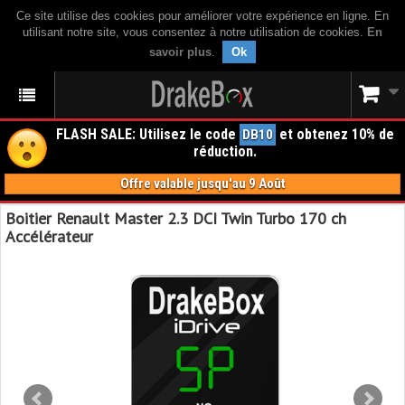
Ce site utilise des cookies pour améliorer votre expérience en ligne. En
utilisant notre site, vous consentez à notre utilisation de cookies.
En
savoir plus
.
Ok
FLASH SALE: Utilisez le code
et obtenez 10% de
DB10
réduction.
Offre valable jusqu'au 9 Août
Boitier Renault Master 2.3 DCI Twin Turbo 170 ch
Accélérateur