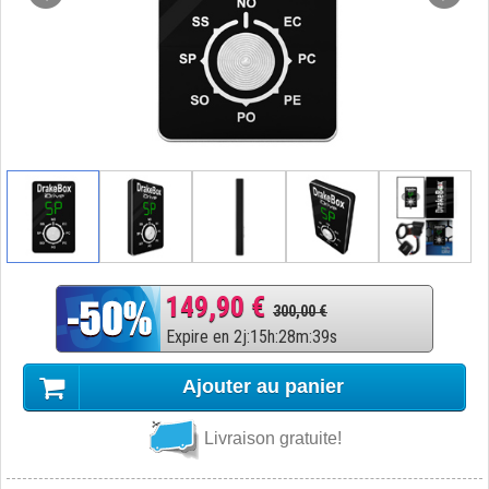
149,90 €
300,00 €
Expire en
2
j
:
15
h
:
28
m
:
38
s
Ajouter au panier
Livraison gratuite!