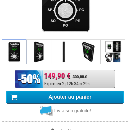
149,90 €
300,00 €
Expire en
2
j
:
12
h
:
34
m
:
28
s
Ajouter au panier
Livraison gratuite!