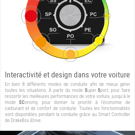
Interactivité et design dans votre voiture
En bien 8 différents modes de conduite afin de mieux gérer
toutes les situations. À partir du mode
S
uper
S
port, pour faire
ressortir les meilleures performances de votre voiture, jusqu'à le
mode
EC
onomy, pour donner la priorité à l'économie de
carburant et de confort de conduite. Toutes les fonctionnalités
sont disponibles pendant la conduite grâce au Smart Controller
de DrakeBox iDrive.