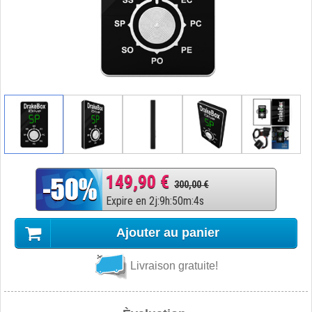
149,90 €
300,00 €
Expire en
2
j
:
9
h
:
50
m
:
3
s
Ajouter au panier
Livraison gratuite!