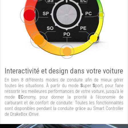
Interactivité et design dans votre voiture
En bien 8 différents modes de conduite afin de mieux gérer
toutes les situations. À partir du mode
S
uper
S
port, pour faire
ressortir les meilleures performances de votre voiture, jusqu'à le
mode
EC
onomy, pour donner la priorité à l'économie de
carburant et de confort de conduite. Toutes les fonctionnalités
sont disponibles pendant la conduite grâce au Smart Controller
de DrakeBox iDrive.