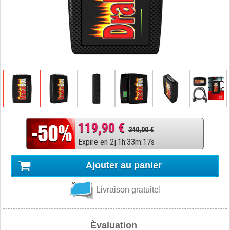
119,90 €
240,00 €
Expire en
2
j
:
1
h
:
33
m
:
16
s
Ajouter au panier
Livraison gratuite!
Èvaluation