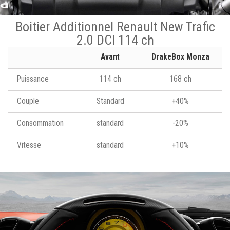
Boitier Additionnel Renault New Trafic
2.0 DCI 114 ch
Avant
DrakeBox Monza
Puissance
114 ch
168 ch
Couple
Standard
+40%
Consommation
standard
-20%
Vitesse
standard
+10%