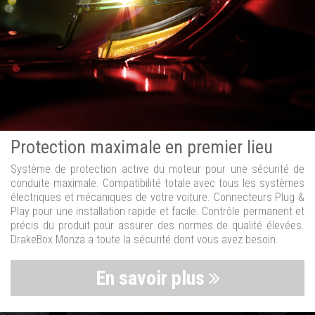
Protection maximale en premier lieu
Système de protection active du moteur pour une sécurité de
conduite maximale. Compatibilité totale avec tous les systèmes
électriques et mécaniques de votre voiture. Connecteurs Plug &
Play pour une installation rapide et facile. Contrôle permanent et
précis du produit pour assurer des normes de qualité élevées.
DrakeBox Monza a toute la sécurité dont vous avez besoin.
En savoir plus