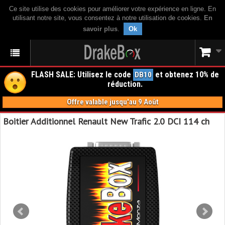
Ce site utilise des cookies pour améliorer votre expérience en ligne. En
utilisant notre site, vous consentez à notre utilisation de cookies.
En
savoir plus
.
Ok
FLASH SALE: Utilisez le code
et obtenez 10% de
DB10
réduction.
Offre valable jusqu'au 9 Août
Boitier Additionnel Renault New Trafic 2.0 DCI 114 ch