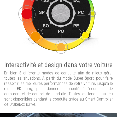
Interactivité et design dans votre voiture
En bien 8 différents modes de conduite afin de mieux gérer
toutes les situations. À partir du mode
S
uper
S
port, pour faire
ressortir les meilleures performances de votre voiture, jusqu'à le
mode
EC
onomy, pour donner la priorité à l'économie de
carburant et de confort de conduite. Toutes les fonctionnalités
sont disponibles pendant la conduite grâce au Smart Controller
de DrakeBox iDrive.