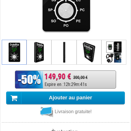
149,90 €
300,00 €
Expire en
:
12
h
:
29
m
:
40
s
Ajouter au panier
Livraison gratuite!