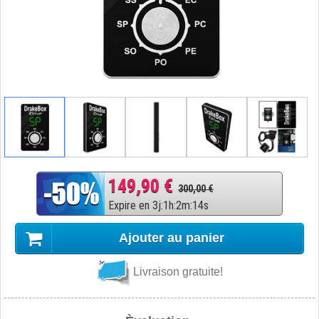
149,90 €
300,00 €
Expire en
3
j
:
1
h
:
2
m
:
13
s
Ajouter au panier
Livraison gratuite!