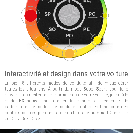
Interactivité et design dans votre voiture
En bien 8 différents modes de conduite afin de mieux gérer
toutes les situations. À partir du mode
S
uper
S
port, pour faire
ressortir les meilleures performances de votre voiture, jusqu'à le
mode
EC
onomy, pour donner la priorité à l'économie de
carburant et de confort de conduite. Toutes les fonctionnalités
sont disponibles pendant la conduite grâce au Smart Controller
de DrakeBox iDrive.