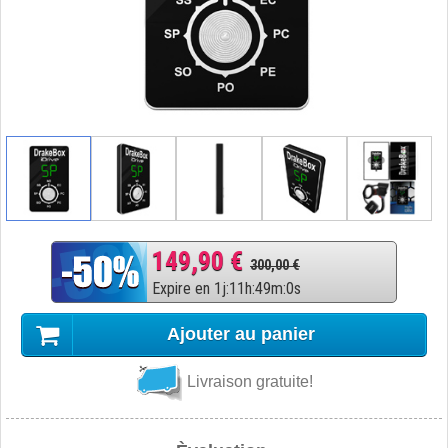
149,90 €
300,00 €
Expire en
1
j
:
11
h
:
48
m
:
59
s
Ajouter au panier
Livraison gratuite!