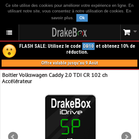
Ce site utilise des cookies pour améliorer votre expérience en ligne. En
utilisant notre site, vous consentez à notre utilisation de cookies.
En
savoir plus
.
Ok
FLASH SALE: Utilisez le code
et obtenez 10% de
DB10
réduction.
Offre valable jusqu'au 9 Août
Boitier Volkswagen Caddy 2.0 TDI CR 102 ch
Accélérateur