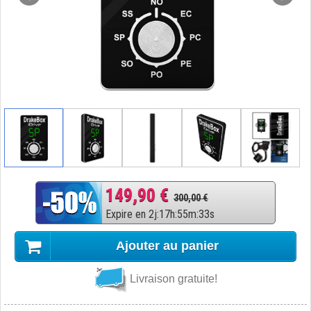
149,90 €
300,00 €
Expire en
2
j
:
17
h
:
55
m
:
32
s
Ajouter au panier
Livraison gratuite!