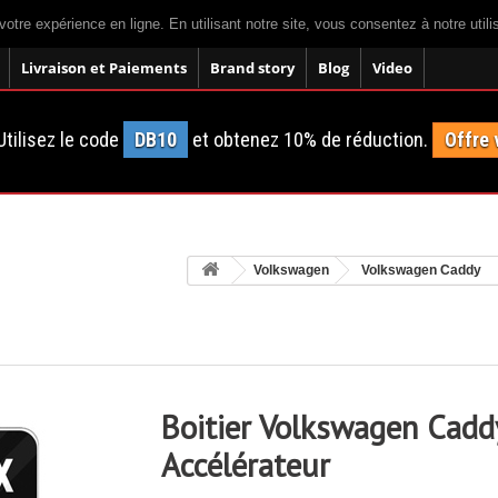
votre expérience en ligne. En utilisant notre site, vous consentez à notre util
Livraison et Paiements
Brand story
Blog
Video
tilisez le code
DB10
et obtenez 10% de réduction.
Offre 
Volkswagen
Volkswagen Caddy
Boitier Volkswagen Cadd
Accélérateur