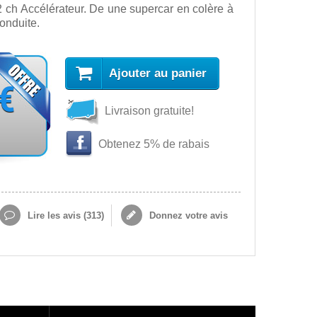
ch Accélérateur. De une supercar en colère à
onduite.
Ajouter au panier
 €
Livraison gratuite!
Obtenez 5% de rabais
Lire les avis (
313
)
Donnez votre avis