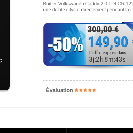
Boitier Volkswagen Caddy 2.0 TDI CR 122 
une docile citycar directement pendant la c
300,00 €
149,90
L'offre expires dans
3
j
:
2
h
:
8
m
:
41
s
Èvaluation