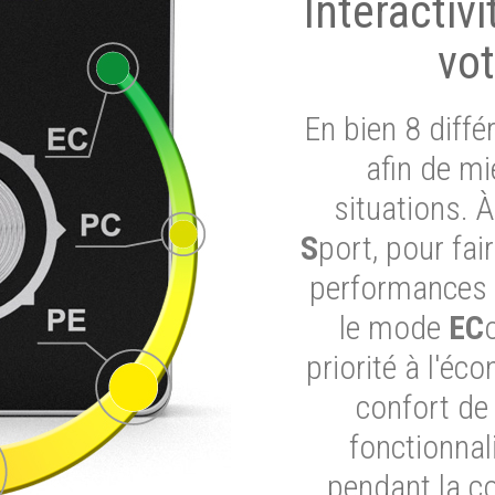
Interactiv
vot
En bien 8 diff
afin de mi
situations. 
S
port, pour fai
performances d
le mode
EC
priorité à l'éc
confort de
fonctionnal
pendant la c