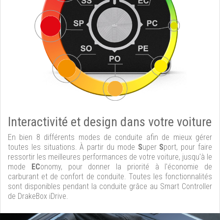
Interactivité et design dans votre voiture
En bien 8 différents modes de conduite afin de mieux gérer
toutes les situations. À partir du mode
S
uper
S
port, pour faire
ressortir les meilleures performances de votre voiture, jusqu'à le
mode
EC
onomy, pour donner la priorité à l'économie de
carburant et de confort de conduite. Toutes les fonctionnalités
sont disponibles pendant la conduite grâce au Smart Controller
de DrakeBox iDrive.