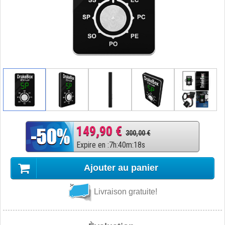
149,90 €
300,00 €
Expire en
:
7
h
:
40
m
:
17
s
Ajouter au panier
Livraison gratuite!