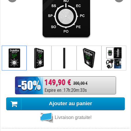
149,90 €
300,00 €
Expire en
:
17
h
:
20
m
:
32
s
Ajouter au panier
Livraison gratuite!