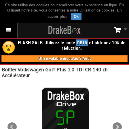
Ce site utilise des cookies pour améliorer votre expérience en ligne. En
utilisant notre site, vous consentez à notre utilisation de cookies.
En
savoir plus
.
Ok
FLASH SALE: Utilisez le code
et obtenez 10% de
DB10
réduction.
Offre valable jusqu'au 9 Août
Boitier Volkswagen Golf Plus 2.0 TDI CR 140 ch
Accélérateur