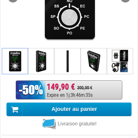
149,90 €
300,00 €
Expire en
1
j
:
3
h
:
46
m
:
34
s
Ajouter au panier
Livraison gratuite!