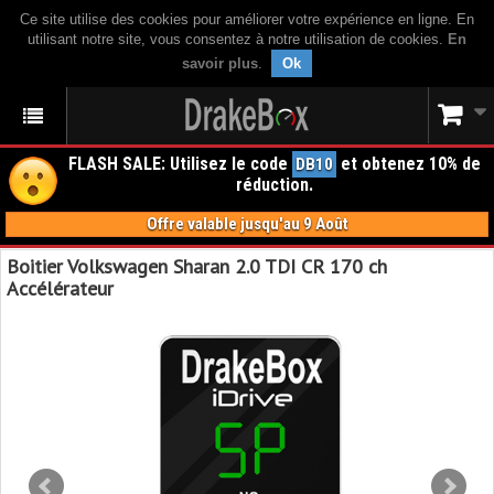
Ce site utilise des cookies pour améliorer votre expérience en ligne. En
utilisant notre site, vous consentez à notre utilisation de cookies.
En
savoir plus
.
Ok
FLASH SALE: Utilisez le code
et obtenez 10% de
DB10
réduction.
Offre valable jusqu'au 9 Août
Boitier Volkswagen Sharan 2.0 TDI CR 170 ch
Accélérateur