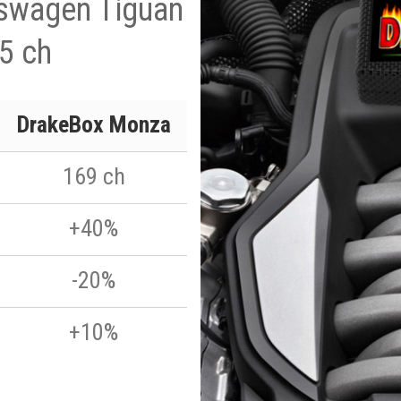
kswagen Tiguan
5 ch
DrakeBox Monza
169 ch
+40%
-20%
+10%