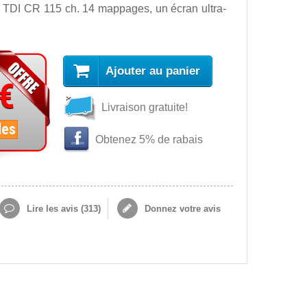
0 TDI CR 115 ch. 14 mappages, un écran ultra-
Ajouter au panier
 €
Livraison gratuite!
les
Obtenez 5% de rabais
Lire les avis (
313
)
Donnez votre avis