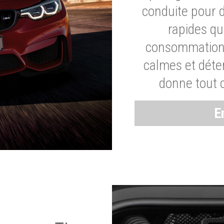
conduite pour 
rapides q
consommation 
calmes et dét
donne tout 
E