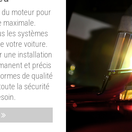
e du moteur pour
e maximale.
ous les systèmes
e votre voiture.
 une installation
rmanent et précis
normes de qualité
oute la sécurité
soin.
s