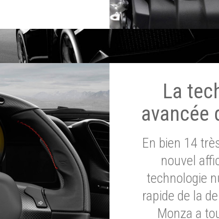
La tec
avancée 
En bien 14 tr
nouvel affi
technologie n
rapide de la d
Monza a tou