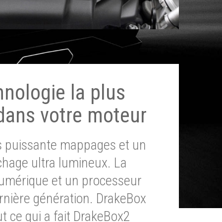
hnologie la plus
dans votre moteur
ès puissante mappages et un
chage ultra lumineux. La
umérique et un processeur
ernière génération. DrakeBox
t ce qui a fait DrakeBox2