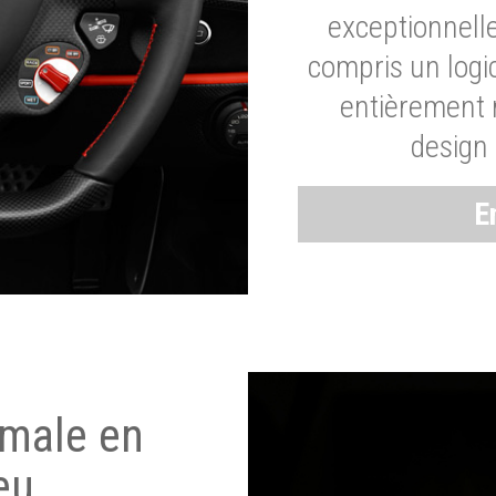
exceptionnelle
compris un logic
entièrement m
design 
E
imale en
eu