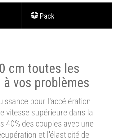
Pack
0 cm toutes les
s à vos problèmes
issance pour l'accélération
e vitesse supérieure dans la
lus 40% des couples avec une
cupération et l'élasticité de