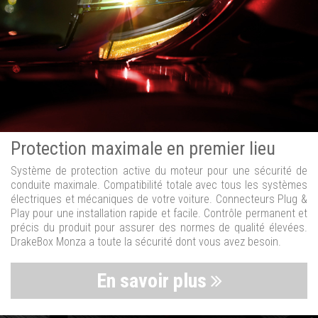
Protection maximale en premier lieu
Système de protection active du moteur pour une sécurité de
conduite maximale. Compatibilité totale avec tous les systèmes
électriques et mécaniques de votre voiture. Connecteurs Plug &
Play pour une installation rapide et facile. Contrôle permanent et
précis du produit pour assurer des normes de qualité élevées.
DrakeBox Monza a toute la sécurité dont vous avez besoin.
En savoir plus