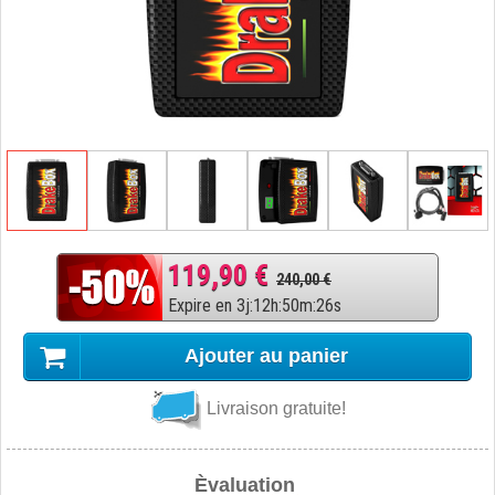
119,90 €
240,00 €
Expire en
3
j
:
12
h
:
50
m
:
25
s
Ajouter au panier
Livraison gratuite!
Èvaluation