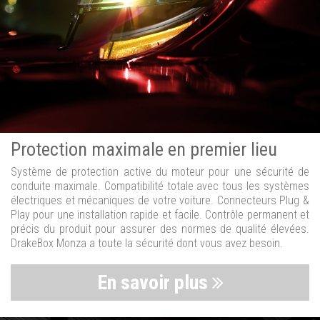
Protection maximale en premier lieu
Système de protection active du moteur pour une sécurité de
conduite maximale. Compatibilité totale avec tous les systèmes
électriques et mécaniques de votre voiture. Connecteurs Plug &
Play pour une installation rapide et facile. Contrôle permanent et
précis du produit pour assurer des normes de qualité élevées.
DrakeBox Monza a toute la sécurité dont vous avez besoin.
En savoir plus