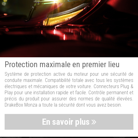
Protection maximale en premier lieu
Système de protection active du moteur pour une sécurité de
conduite maximale. Compatibilité totale avec tous les systèmes
électriques et mécaniques de votre voiture. Connecteurs Plug &
Play pour une installation rapide et facile. Contrôle permanent et
précis du produit pour assurer des normes de qualité élevées.
DrakeBox Monza a toute la sécurité dont vous avez besoin.
En savoir plus