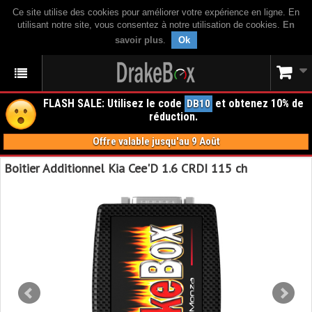
Ce site utilise des cookies pour améliorer votre expérience en ligne. En
utilisant notre site, vous consentez à notre utilisation de cookies.
En
savoir plus
.
Ok
FLASH SALE: Utilisez le code
et obtenez 10% de
DB10
réduction.
Offre valable jusqu'au 9 Août
Boitier Additionnel Kia Cee'D 1.6 CRDI 115 ch