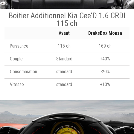
Boitier Additionnel Kia Cee'D 1.6 CRDI
115 ch
Avant
DrakeBox Monza
Puissance
115 ch
169 ch
Couple
Standard
+40%
Consommation
standard
-20%
Vitesse
standard
+10%