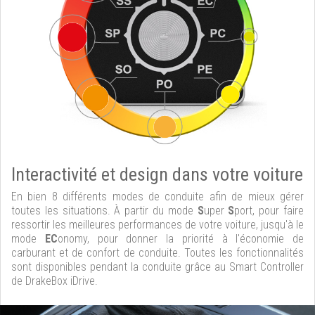
Interactivité et design dans votre voiture
En bien 8 différents modes de conduite afin de mieux gérer
toutes les situations. À partir du mode
S
uper
S
port, pour faire
ressortir les meilleures performances de votre voiture, jusqu'à le
mode
EC
onomy, pour donner la priorité à l'économie de
carburant et de confort de conduite. Toutes les fonctionnalités
sont disponibles pendant la conduite grâce au Smart Controller
de DrakeBox iDrive.