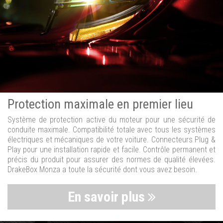
Protection maximale en premier lieu
Système de protection active du moteur pour une sécurité de
conduite maximale. Compatibilité totale avec tous les systèmes
électriques et mécaniques de votre voiture. Connecteurs Plug &
Play pour une installation rapide et facile. Contrôle permanent et
précis du produit pour assurer des normes de qualité élevées.
DrakeBox Monza a toute la sécurité dont vous avez besoin.
En savoir plus