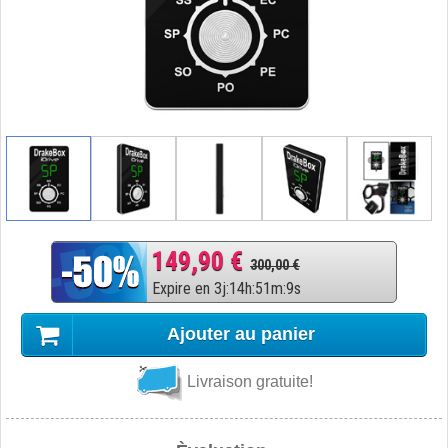
149,90 €
300,00 €
Expire en
3
j
:
14
h
:
51
m
:
8
s
Ajouter au panier
Livraison gratuite!