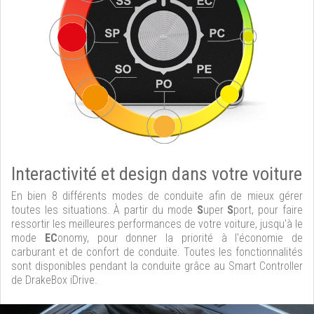
Interactivité et design dans votre voiture
En bien 8 différents modes de conduite afin de mieux gérer
toutes les situations. À partir du mode
S
uper
S
port, pour faire
ressortir les meilleures performances de votre voiture, jusqu'à le
mode
EC
onomy, pour donner la priorité à l'économie de
carburant et de confort de conduite. Toutes les fonctionnalités
sont disponibles pendant la conduite grâce au Smart Controller
de DrakeBox iDrive.