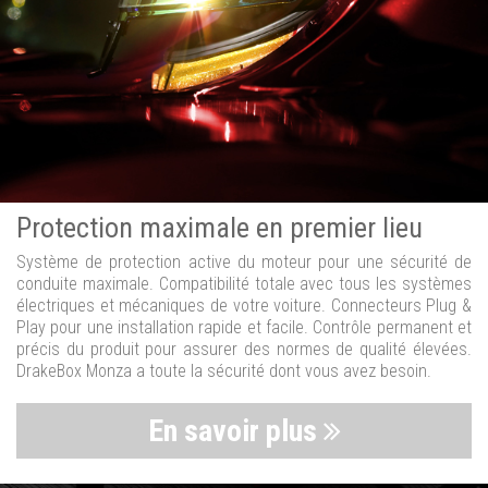
Protection maximale en premier lieu
Système de protection active du moteur pour une sécurité de
conduite maximale. Compatibilité totale avec tous les systèmes
électriques et mécaniques de votre voiture. Connecteurs Plug &
Play pour une installation rapide et facile. Contrôle permanent et
précis du produit pour assurer des normes de qualité élevées.
DrakeBox Monza a toute la sécurité dont vous avez besoin.
En savoir plus