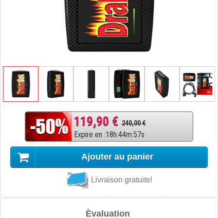
119,90 €
240,00 €
Expire en
:
18
h
:
44
m
:
56
s
Ajouter au panier
Livraison gratuite!
Èvaluation